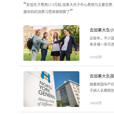
“
赴加生子费用12.6万起,加拿大月子中心费用为主要花费
”
据孕妈的消费习惯来做预算了
去加拿大生小
近些年，不少
来多铺一条可
1639点赞
去加拿大生孩
随着跨国孕产
子纳入长期规
1069点赞