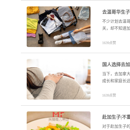
去温哥华生子
不少计划去温
关，却不知道
1639点赞
国人选择去加
当下，去加拿
成长和家庭长
1639点赞
赴加生子|不
对于赴加生子