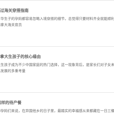
过海关穿搭指南
哥华生子的孕妈都容易忽略入境穿搭的细节，总觉得只要材料齐全就能顺
加拿大海关官员
拿大生孩子的核心缘由
大生孩子成为不少中国家庭的热门选择，这一现象背后，是家长们对子女
远发展的多重考量
重样的待产餐
的孕妈们来说，在异国他乡的日子里，最踏实的幸福感从来都藏在一日三