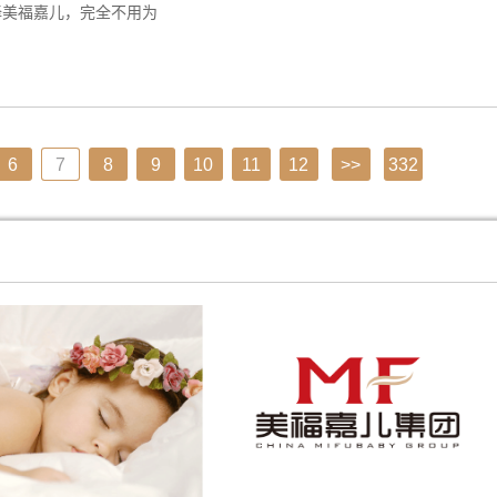
择美福嘉儿，完全不用为
6
7
8
9
10
11
12
>>
332