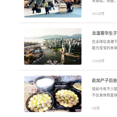
育旅程，但是
1855点赞
去温哥华生子
在全球化浪潮
能为宝宝的未
1559点赞
赴加产子后坐
现如今有不少
不仅身体恢复
0点赞