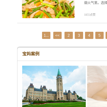
烟火气里。选
1855点赞
1...
<<
2
3
4
5
宝妈案例