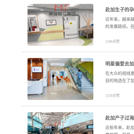
赴加生子的孕
近年来，越来
的发展路径。
1206点赞
明星偏爱去加
在大众的视线
目的地选在了
1559点赞
赴加产子过海
近些年来，赴