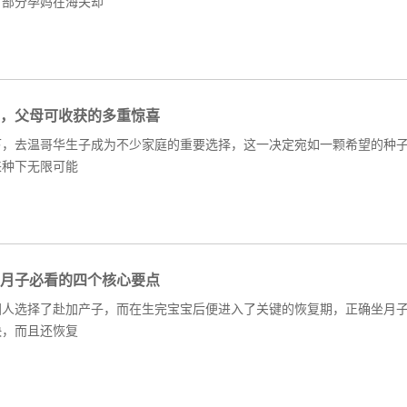
，部分孕妈在海关却
，父母可收获的多重惊喜
下，去温哥华生子成为不少家庭的重要选择，这一决定宛如一颗希望的种
来种下无限可能
月子必看的四个核心要点
国人选择了赴加产子，而在生完宝宝后便进入了关键的恢复期，正确坐月
快，而且还恢复