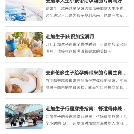
去加拿大生小孩带给孕妈的专属利好
现如今，越来越多孕妈选择飞去加拿大生小孩，
这个决定不止是为孩子规划未来，也是一次专属
于孕妈的自我优待。加拿大
赴加生子|庆祝加宝满月
叮！赴加生子迎来了喜悦时刻，可爱的加宝已经
满月，请接收这份满溢着暖意的美好～
去多伦多生子给孕妈带来的专属生育利好
当下越来越多追求高品质孕产体验的孕妈，不再
局限于国内的生育选择，转而将目光投向配套成
熟的海外城市，多伦多
赴加生子行程穿搭指南：舒适得体兼顾通关好感
赴加生子的长途跨境行程里，孕妈既要熬过十几
个小时的飞行，还要面对加拿大海关的入境问
询，穿搭的选择直接影响