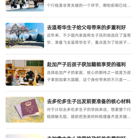
个行程里非常关键的一个环节，哪怕前期已经预
约好医生、住宿安排等都准备妥当
去温哥华生子给父母带来的多重利好
近年来，不少国内家庭将生子目的地选在了温哥
华，准备飞去温哥华生子，重点是为了给孩子拿
到加籍，为其创造更好的条件
赴加产子后孩子获加籍能享受的福利
选择赴加产子的家庭，核心的期待之一就是为孩
子拿到加拿大国籍，这个身份带来的不只是一本
护照，更是从成长初
去多伦多生子出发前要准备的核心材料
对于计划去多伦多生子的孕妈来说，想要整个行
程顺畅无阻，提前把各类材料梳理备齐是关键的
一步。多伦多作为加拿大的热门孕产地